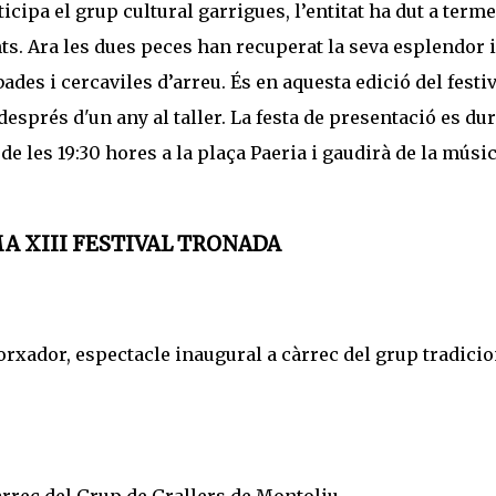
icipa el grup cultural garrigues, l’entitat ha dut a term
s. Ara les dues peces han recuperat la seva esplendor i
bades i cercaviles d’arreu. És en aquesta edició del festi
després d'un any al taller. La festa de presentació es dur
 de les 19:30 hores a la plaça Paeria i gaudirà de la músi
 XIII FESTIVAL TRONADA
orxador, espectacle inaugural a càrrec del grup tradicio
càrrec del Grup de Grallers de Montoliu.