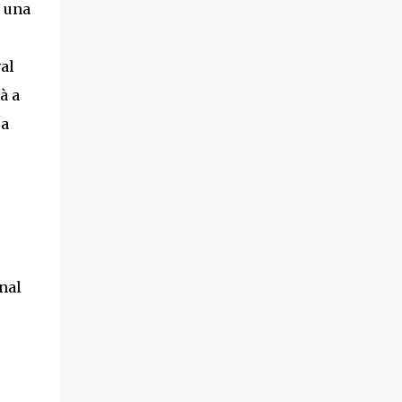
e una
val
à a
ca
nal