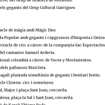
dels gegants del Grup Cultural Garrigues
ctacle de màgia amb Màgic Duo.
vila Popular amb gegants i capgrossos d’Amposta i Guiss
pectacle de circ a càrrec de la companyia Sac Espectacles
t del cantautor Samuel Arderiu.
adicional colombià a càrrec de Voces y Movimientos.
 dels pallassos Bixicleta.
agall plantada simultània de gegants i bestiari festiu.
cle Clowns: circ i somriures.
l, Major i plaça Sant Joan, cercavila.
lena, plaça la Sal i Sant Joan, cercavila.
ció de Karoli l’Home Roda.