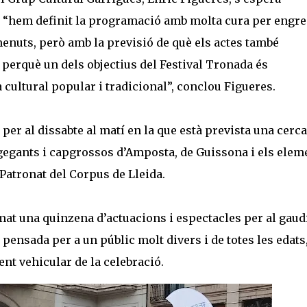
è “hem definit la programació amb molta cura per engr
s menuts, però amb la previsió de què els actes també
s perquè un dels objectius del Festival Tronada és
cultural popular i tradicional”, conclou Figueres.
 per al dissabte al matí en la que està prevista una cerca
 gegants i capgrossos d’Amposta, de Guissona i els elem
 Patronat del Corpus de Lleida.
mat una quinzena d’actuacions i espectacles per al gaud
 pensada per a un públic molt divers i de totes les edats
ent vehicular de la celebració.