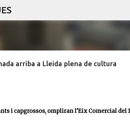
UES
Salta al contingut principal
onada arriba a Lleida plena de cultura
ants i capgrossos, ompliran l’Eix Comercial del 1