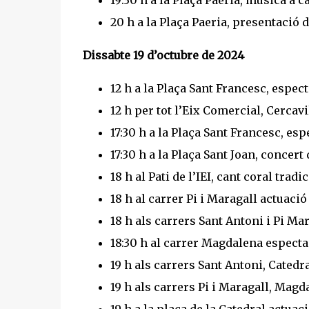
20 h a la Plaça Paeria, presentació 
Dissabte 19 d’octubre de 2024
12 h a la Plaça Sant Francesc, espe
12 h per tot l’Eix Comercial, Cerca
17:30 h a la Plaça Sant Francesc, es
17:30 h a la Plaça Sant Joan, concer
18 h al Pati de l’IEI, cant coral tr
18 h al carrer Pi i Maragall actuació
18 h als carrers Sant Antoni i Pi Mar
18:30 h al carrer Magdalena especta
19 h als carrers Sant Antoni, Catedra
19 h als carrers Pi i Maragall, Magda
19 h a la plaça de la Catedral actua