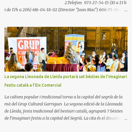
2.Telefon: 973-27-54-15 (10 a 13 h
i de 17h a 20h) 616-04-18-02 (Director "Joan Mas") 606-75-98-79
(Secretari General "Enric Figueres") 695-55-27-88 (Cap de Colla
"Adrián Soriano ") 3.Correu Postal: Carrer Acadèmia 44 Altell
25002 Lleida 4.Per el Correu de la Nostra Web Contacta amb
nosaltres! Pots contactar amb nosaltres, a través d'aquest simple i
senzill formulari, directe i sense...
La segona Lleonada de Lleida portarà set bèsties de l’imaginari
festiu català a l’Eix Comercial
La cultura popular i tradicional torna a la capital del segrià de la
mà del Grup Cultural Garrigues La segona edició de la Lleonada
de Lleida, festa tradicional del bestiari català, agruparà 7 bèsties
de l’imaginari festiu a la capital del Segrià. La cita és el dissabte, 22
de novembre, a partir de les 17 h a la Plaça Sant Francesc de Lleida.