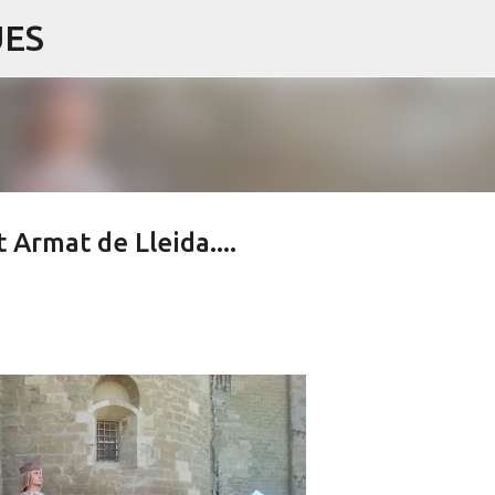
UES
Salta al contingut principal
Armat de Lleida....