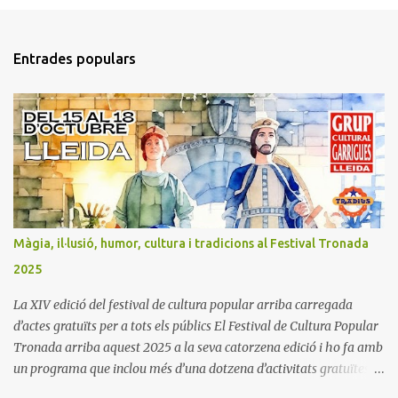
e
n
t
Entrades populars
a
r
i
s
Màgia, il·lusió, humor, cultura i tradicions al Festival Tronada
2025
La XIV edició del festival de cultura popular arriba carregada
d’actes gratuïts per a tots els públics El Festival de Cultura Popular
Tronada arriba aquest 2025 a la seva catorzena edició i ho fa amb
un programa que inclou més d’una dotzena d’activitats gratuïtes i
obertes a tota la ciutadania. La inauguració se celebrarà el