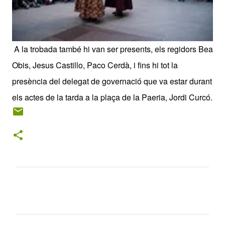
A la trobada també hi van ser presents, els regidors Bea
Obis, Jesus Castillo, Paco Cerdà, i fins hi tot la
presència del delegat de governació que va estar durant
els actes de la tarda a la plaça de la Paeria, Jordi Curcó.
C
o
m