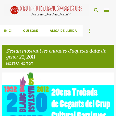
Salta al contingut principal
INICI
QUI SOM?
ÀLIGA DE LLEIDA
S'estan mostrant les entrades d'aquesta data: de
gener 22, 2011
MOSTRA-HO TOT
E
n
t
r
a