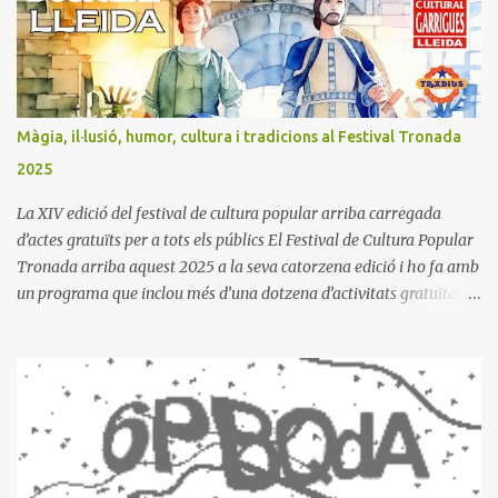
s
Màgia, il·lusió, humor, cultura i tradicions al Festival Tronada
2025
La XIV edició del festival de cultura popular arriba carregada
d’actes gratuïts per a tots els públics El Festival de Cultura Popular
Tronada arriba aquest 2025 a la seva catorzena edició i ho fa amb
un programa que inclou més d’una dotzena d’activitats gratuïtes i
obertes a tota la ciutadania. La inauguració se celebrarà el
dimecres, 15 d’octubre, a les 19:30 h, a l’Espai Orfeó, amb un show
de màgia a càrrec de l’il·lusionista Aleix Ferrer, una figura
emergent de la màgia guardonat en festivals de Barcelona,
Badalona i França. El festival, que barreja diferents arts escèniques
de carrer, incorpora en aquesta edició l’espectacle d’acrobàcies
amb cèrcol de la lleidatana Laura Sánchez. Aquesta acròbata local