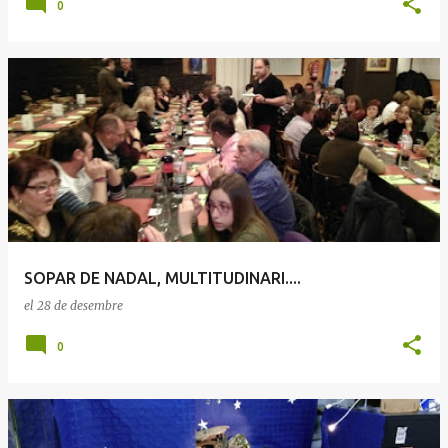
0
SOPAR DE NADAL, MULTITUDINARI....
el
28 de desembre
0