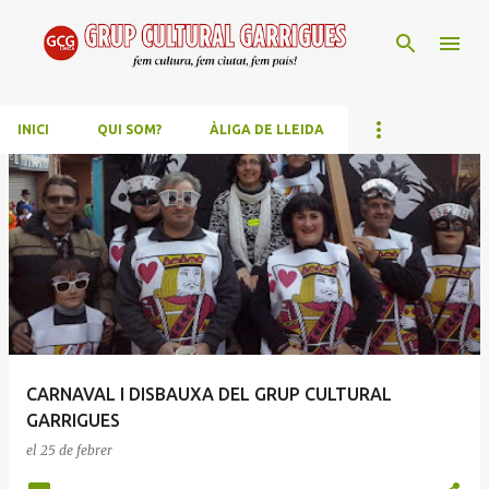
Salta al contingut principal
INICI
QUI SOM?
ÀLIGA DE LLEIDA
E
n
t
r
a
d
e
CARNAVAL I DISBAUXA DEL GRUP CULTURAL
s
GARRIGUES
el
25 de febrer