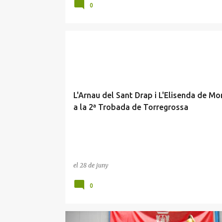
0
L'Arnau del Sant Drap i L'Elisenda de M
a la 2ª Trobada de Torregrossa
el
28 de juny
0