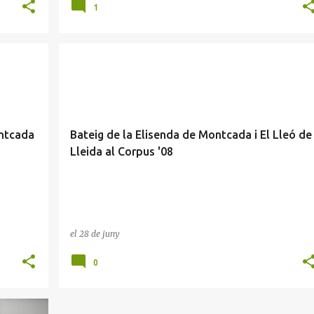
1
ontcada
Bateig de la Elisenda de Montcada i El Lleó de
Lleida al Corpus '08
el
28 de juny
0