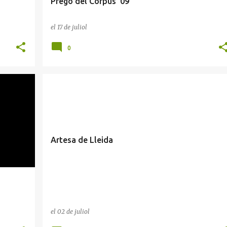
Pregó del Corpus '09
el
17 de juliol
0
Artesa de Lleida
el
02 de juliol