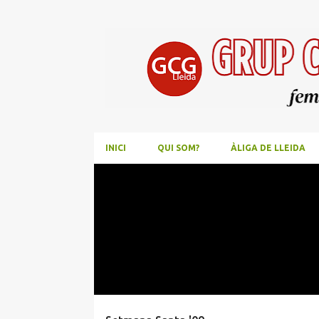
INICI
QUI SOM?
ÀLIGA DE LLEIDA
E
n
t
r
a
d
e