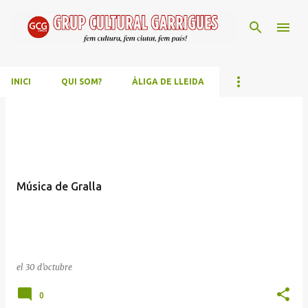
Salta al contingut principal
INICI
QUI SOM?
ÀLIGA DE LLEIDA
E
n
t
r
Música de Gralla
a
d
e
s
el
30 d’octubre
0